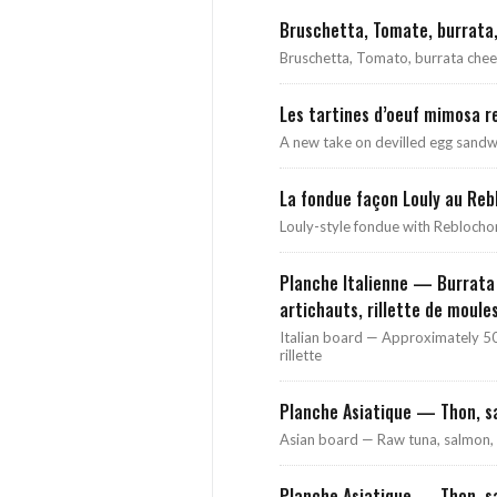
Bruschetta, Tomate, burrata
Bruschetta, Tomato, burrata chee
Les tartines d’oeuf mimosa r
A new take on devilled egg sandw
La fondue façon Louly au Rebl
Louly-style fondue with Reblocho
Planche Italienne — Burrata 
artichauts, rillette de moule
Italian board — Approximately 50
rillette
Planche Asiatique — Thon, s
Asian board — Raw tuna, salmon, a
Planche Asiatique — Thon, s