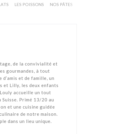
LATS
LES POISSONS
NOS PÂTES
BUFFET DE DESSERTS
PO
age, de la convivialité et
ies gourmandes, à tout
 d’amis et de famille, un
s et Lilly, les deux enfants
Louly accueille un tout
n Suisse. Primé 13/20 au
ion et une cuisine guidée
 culinaire de notre maison.
ple dans un lieu unique.