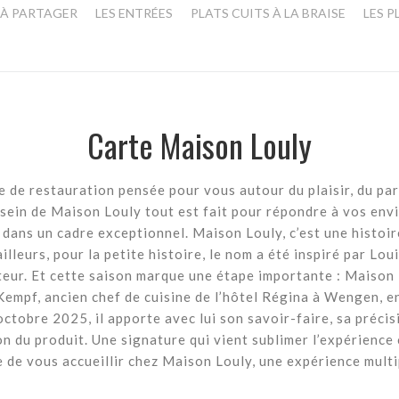
À PARTAGER
LES ENTRÉES
PLATS CUITS À LA BRAISE
LES P
Carte Maison Louly
de restauration pensée pour vous autour du plaisir, du part
 sein de Maison Louly tout est fait pour répondre à vos env
dans un cadre exceptionnel. Maison Louly, c’est une histoire
illeurs, pour la petite histoire, le nom a été inspiré par Loui
teur. Et cette saison marque une étape importante : Maison 
Kempf, ancien chef de cuisine de l’hôtel Régina à Wengen, e
ctobre 2025, il apporte avec lui son savoir-faire, sa précis
on du produit. Une signature qui vient sublimer l’expérience
e de vous accueillir chez Maison Louly, une expérience multi