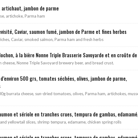
, artichaut, jambon de parme
se, artichoke, Parma ham
evisité, Caviar, saumon fumé, jambon de Parme et fines herbes
iches, Caviar, smoked salmon, Parma ham and fresh herbs
ochon, à la bière Nonne Triple Brasserie Savoyarde et en croûte de
n cheese, Nonne Triple Savoyard brewery beer, and bread crust.
d’environ 500 grs, tomates séchées, olives, jambon de parme,
s
0g burrata cheese, sun-dried tomatoes, olives, Parma ham, artichokes, muss
aumon et sériole en tranches crues, tempura de gambas, edamamé
nd yellowtail slices, shrimp tempura, edamame, chicken spring rolls
aumon et sériole en tranches crues, tempura de gambas, edamamé